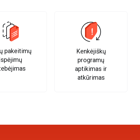
lų pakeitimų
Kenkėjiškų
įspėjimų
programų
tebėjimas
aptikimas ir
atkūrimas