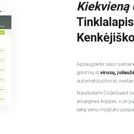
Kiekvieną
Tinklalapi
Kenkėjišk
Apsaugokite savo svetai
grėsmių iš
virusų, įsilau
automatizuotomis svetain
Naudodami CodeGuard sveta
atsargines kopijas, o jei į
laiką vienu mygtuko pasp