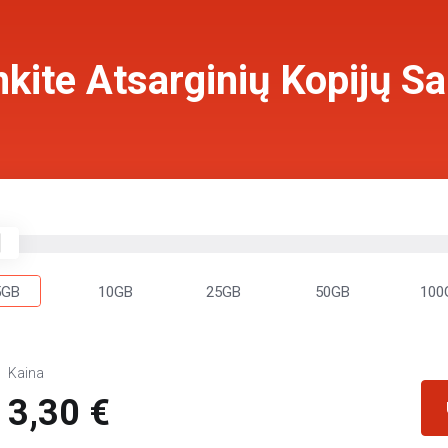
nkite Atsarginių Kopijų S
5GB
10GB
25GB
50GB
100
Kaina
3,30 €