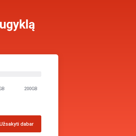
augyklą
GB
200GB
Užsakyti dabar