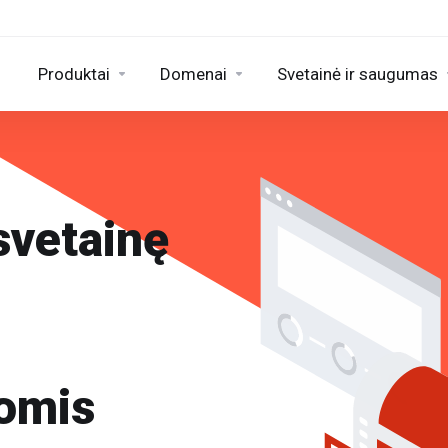
Produktai
Domenai
Svetainė ir saugumas
svetainę
jomis