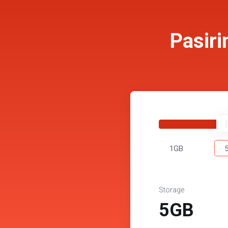
Pasiri
1GB
Storage
5GB