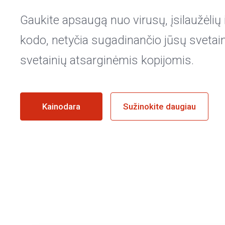
Gaukite apsaugą nuo virusų, įsilaužėlių 
kodo, netyčia sugadinančio jūsų sveta
svetainių atsarginėmis kopijomis.
Kainodara
Sužinokite daugiau