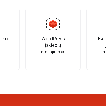
aiko
WordPress
Fai
įskiepių
atnaujinimai
s