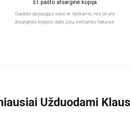
El. pašto atsarginė kopija
Gaukite apsaugą ir savo el. laiškams, nes jie yra
atsarginės kopijos dalis jūsų svetainės failuose.
niausiai Užduodami Klaus