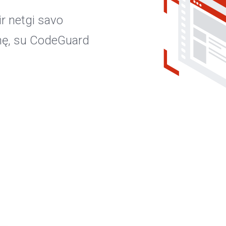
ir netgi savo
inę, su CodeGuard