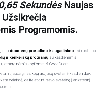
 0,65 Sekundės
Naujas
s Užsikrečia
omis Programomis.
nę nuo
duomenų praradimo ir sugadinimo
, taip pat nuo
žėlių ir kenkėjiškų programų
su kasdienėmis
ių atsarginėmis kopijomis iš CodeGuard.
inių atsargines kopijas, jūsų svetainė kasdien daro
vyksta nelaimė, galite atkurti savo svetainę į ankstesnį
audimu.